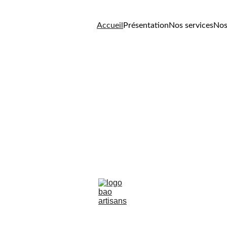
Accueil
Présentation
Nos services
Nos
PolyBât Travaux
Membre du réseau BAO Artisans depuis 2023