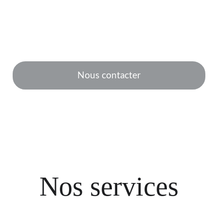
 de rénovation et de construction : nous assurons la gestion de 
éficierez d'un accompagnement complet et de solutions personn
rojet, notre engagement : une réalisation claire, maîtrisée, bien 
Nous contacter
Nos services